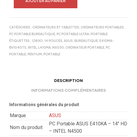
AJOUTER AU PANIER
CATÉGORIES :
ORDINATEURS ET TABLETTES
,
ORDINATEURS PORTABLES
,
PC PORTABLE BUREAUTIQUE
,
PC PORTABLE ULTRA-PORTABLE
ÉTIQUETTES :
128GO
,
14 POUCES
,
ASUS
,
BUREAUTIQUE
,
E410MA-
BV1040TS
,
INTEL
,
L410MA
,
N5030
,
ORDINATEUR PORTABLE
,
PC
PORTABLE
,
PENTIUM
,
PORTABLE
DESCRIPTION
INFORMATIONS COMPLÉMENTAIRES
Informations générales du produit
Marque
ASUS
PC Portable ASUS E410KA – 14″ HD
Nom du produit
– INTEL N4500