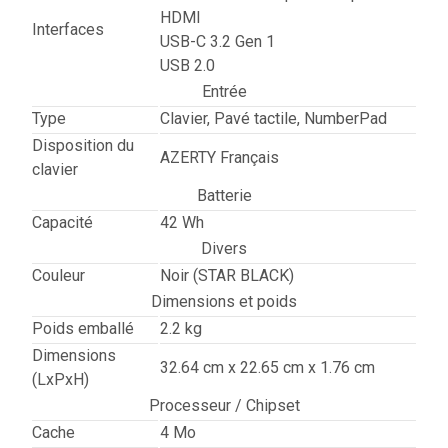
HDMI
Interfaces
USB-C 3.2 Gen 1
USB 2.0
Entrée
Type
Clavier, Pavé tactile, NumberPad
Disposition du
AZERTY Français
clavier
Batterie
Capacité
42 Wh
Divers
Couleur
Noir (STAR BLACK)
Dimensions et poids
Poids emballé
2.2 kg
Dimensions
32.64 cm x 22.65 cm x 1.76 cm
(LxPxH)
Processeur / Chipset
Cache
4 Mo