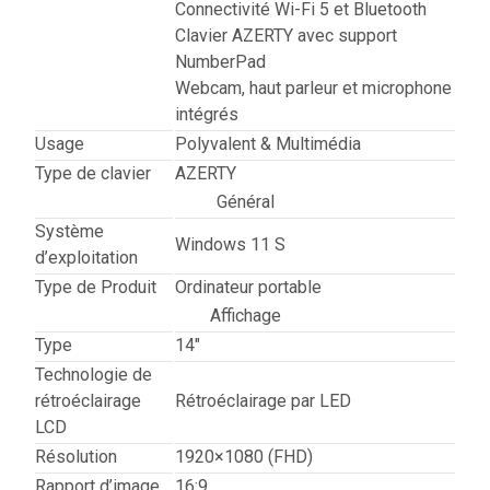
Connectivité Wi-Fi 5 et Bluetooth
Clavier AZERTY avec support
NumberPad
Webcam, haut parleur et microphone
intégrés
Usage
Polyvalent & Multimédia
Type de clavier
AZERTY
Général
Système
Windows 11 S
d’exploitation
Type de Produit
Ordinateur portable
Affichage
Type
14″
Technologie de
rétroéclairage
Rétroéclairage par LED
LCD
Résolution
1920×1080 (FHD)
Rapport d’image
16:9