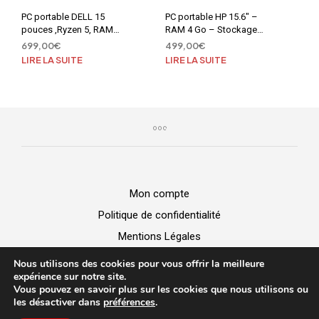
PC portable DELL 15
PC portable HP 15.6″ –
pouces ,Ryzen 5, RAM
RAM 4 Go – Stockage
16Go, SSD 512Go, W11
SSD 128 Go – Intel Core i3
699,00
€
499,00
€
1115G4
LIRE LA SUITE
LIRE LA SUITE
Mon compte
Politique de confidentialité
Mentions Légales
GGV
Nous utilisons des cookies pour vous offrir la meilleure
expérience sur notre site.
Vous pouvez en savoir plus sur les cookies que nous utilisons ou
BUZZ MICRO -
Vente de matériel
|
Dépannage Informatique
|
les désactiver dans
préférences
.
Création de site web