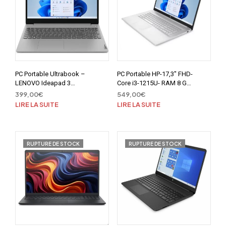
PC Portable Ultrabook –
PC Portable HP-17,3″ FHD-
LENOVO Ideapad 3
Core i3-1215U- RAM 8 Go-
15IGL05 – 15,6″ FHD –
ssd 256Go
399,00
€
549,00
€
Intel Pentium N5030 –
LIRE LA SUITE
LIRE LA SUITE
RAM 4 Go – 128Go SSD –
Windows 11S – AZERTY
RUPTURE DE STOCK
RUPTURE DE STOCK