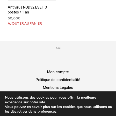
Antivirus NOD32 ESET 3
postes / 1 an
50,00
€
AJOUTER AU PANIER
Mon compte
Politique de confidentialité
Mentions Légales
GGV
Nous utilisons des cookies pour vous offrir la meilleure
expérience sur notre site.
Vous pouvez en savoir plus sur les cookies que nous utilisons ou
BUZZ MICRO -
Vente de matériel
|
Dépannage Informatique
|
les désactiver dans
préférences
.
Création de site web