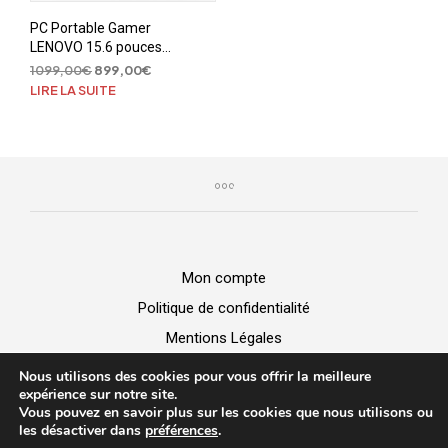
PC Portable Gamer
LENOVO 15.6 pouces
144Hz ,Intel Core i5,
Le
Le
1099,00
€
899,00
€
16Go, SSD 512Go, RTX
prix
prix
LIRE LA SUITE
4060, Windows 11
initial
actuel
était :
est :
1099,00€.
899,00€.
Mon compte
Politique de confidentialité
Mentions Légales
GGV
Nous utilisons des cookies pour vous offrir la meilleure
expérience sur notre site.
Vous pouvez en savoir plus sur les cookies que nous utilisons ou
BUZZ MICRO -
Vente de matériel
|
Dépannage Informatique
|
les désactiver dans
préférences
.
Création de site web