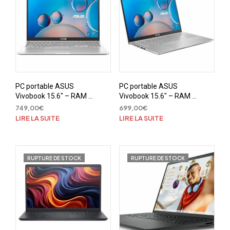
PC portable ASUS
PC portable ASUS
Vivobook 15.6″ – RAM 8
Vivobook 15.6″ – RAM 8
Go – Stockage SSD 512
Go – Stockage SSD 512
749,00
€
699,00
€
Go – Intel Core i5
Go – Ryzen 7 3700U
LIRE LA SUITE
LIRE LA SUITE
1035G1
RUPTURE DE STOCK
RUPTURE DE STOCK