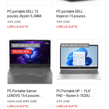
PC portable DELL 15
PC portable DELL
pouces ,Ryzen 5, RAM
Inspiron 15 pouces
16Go, SSD 512Go, W11
Ryzen 5 7520U, 8Go,
699,00
€
599,00
€
512Go, W11
LIRE LA SUITE
LIRE LA SUITE
RUPTURE DE STOCK
RUPTURE DE STOCK
PROMO 18%
PC Portable Gamer
PC Portable HP – 15,6″
LENOVO 15.6 pouces
FHD – Ryzen 5-7520U –
144Hz ,Intel Core i5,
RAM 16Go – Stockage
Le
Le
1099,00
€
899,00
€
699,00
€
16Go, SSD 512Go, RTX
512Go SSD – Windows
prix
prix
LIRE LA SUITE
LIRE LA SUITE