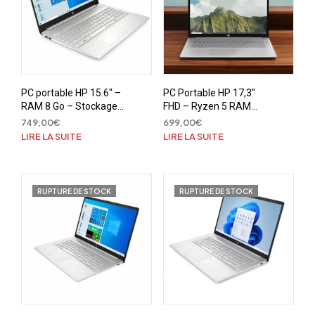
PC portable HP 15.6″ –
PC Portable HP 17,3″
RAM 8 Go – Stockage
FHD – Ryzen 5 RAM
SSD 512 Go – AMD
16Go – 512Go SSD –
749,00
€
699,00
€
Ryzen 7 4700U
Windows 11
LIRE LA SUITE
LIRE LA SUITE
RUPTURE DE STOCK
RUPTURE DE STOCK