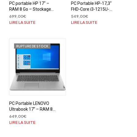
PC portable HP 17″ –
PC Portable HP-17,3″
RAM 8 Go – Stockage
FHD-Core i3-1215U-
SSD 1To + 128 Go –
RAM 8 Go-ssd 256Go
699,00
€
549,00
€
Intel core i3 1115G4
LIRE LA SUITE
LIRE LA SUITE
RUPTURE DE STOCK
PC Portable LENOVO
Ultrabook 17″ – RAM 8
Go – Stockage SSD 256
649,00
€
Go – Intel Core i3
LIRE LA SUITE
1005G1