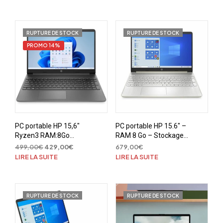
4060, Windows 11
11
initial
actuel
était :
est :
1099,00€.
899,00€.
RUPTURE DE STOCK
RUPTURE DE STOCK
PROMO 14%
PC portable HP 15,6″
PC portable HP 15.6″ –
Ryzen3 RAM:8Go
RAM 8 Go – Stockage
SSD:128Go W11S
SSD 512 Go – AMD
Le
Le
499,00
€
429,00
€
679,00
€
Ryzen 5 4500U –
prix
prix
LIRE LA SUITE
LIRE LA SUITE
Windows 11 – AZERTY
initial
actuel
était :
est :
499,00€.
429,00€.
RUPTURE DE STOCK
RUPTURE DE STOCK