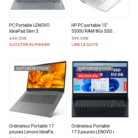
PC Portable LENOVO
HP PC portable 15″
IdeaPad Slim 3
5500U RAM 8Go SSD
15AMN8
512Go
649,00
€
599,00
€
AJOUTER AU PANIER
LIRE LA SUITE
RUPTURE DE STOCK
RUPTURE DE STOCK
PROMO 8%
Ordinateur Portable 17
Ordinateur Portable
pouces Lenovo IdeaPad
17.3 pouces LENOVO i3,
3 17ITL6 17.3 » HD –
8Go, SSD 512Go