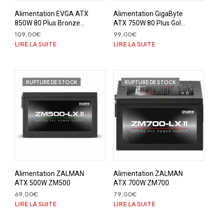
Alimentation EVGA ATX
Alimentation GigaByte
850W 80 Plus Bronze
ATX 750W 80 Plus Gold
850B5
P750GM
109,00
€
99,00
€
LIRE LA SUITE
LIRE LA SUITE
RUPTURE DE STOCK
RUPTURE DE STOCK
Alimentation ZALMAN
Alimentation ZALMAN
ATX 500W ZM500
ATX 700W ZM700
69,00
€
79,00
€
LIRE LA SUITE
LIRE LA SUITE