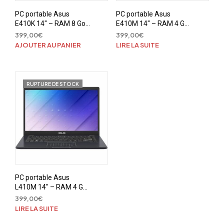
PC portable Asus
PC portable Asus
E410K 14″ – RAM 8 Go
E410M 14″ – RAM 4 Go
– Stockage SSD 128 Go
– Stockage SSD 128 Go
399,00
€
399,00
€
– Intel N4500
– Intel Pentium N5030
AJOUTER AU PANIER
LIRE LA SUITE
RUPTURE DE STOCK
PC portable Asus
L410M 14″ – RAM 4 Go
– Stockage SSD 128 Go
399,00
€
– Intel Pentium N5030
LIRE LA SUITE