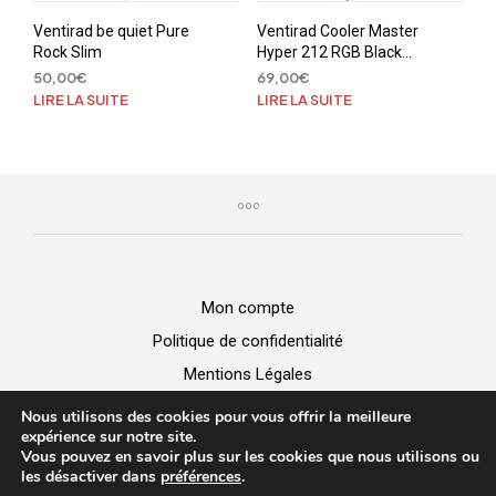
Ventirad be quiet Pure
Ventirad Cooler Master
Rock Slim
Hyper 212 RGB Black
Edition
50,00
€
69,00
€
LIRE LA SUITE
LIRE LA SUITE
Mon compte
Politique de confidentialité
Mentions Légales
GGV
Nous utilisons des cookies pour vous offrir la meilleure
expérience sur notre site.
Vous pouvez en savoir plus sur les cookies que nous utilisons ou
BUZZ MICRO -
Vente de matériel
|
Dépannage Informatique
|
les désactiver dans
préférences
.
Création de site web