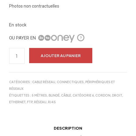
Photos non contractuelles
En stock
OU PAYER EN
?
AJOUTER AU PANIER
CATÉGORIES :
CABLE RÉSEAU
,
CONNECTIQUES
,
PÉRIPHÉRIQUES ET
RÉSEAUX
ÉTIQUETTES :
5 MÈTRES
,
BLINDÉ
,
CÂBLE
,
CATÉGORIE 6
,
CORDON
,
DROIT
,
ETHERNET
,
FTP
,
RÉSEAU
,
RJ45
DESCRIPTION