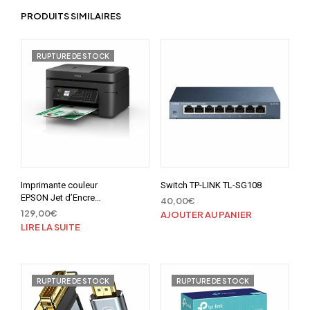
PRODUITS SIMILAIRES
RUPTURE DE STOCK
Imprimante couleur
Switch TP-LINK TL-SG108
EPSON Jet d’Encre
40,00
€
Multifonction WF-
129,00
€
AJOUTER AU PANIER
2845DWF
LIRE LA SUITE
RUPTURE DE STOCK
RUPTURE DE STOCK