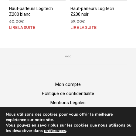
Haut-parleurs Logitech
Haut-parleurs Logitech
Z200 blanc
Z200 noir
60,00
€
59,00
€
LIRE LA SUITE
LIRE LA SUITE
Mon compte
Politique de confidentialité
Mentions Légales
GGV
Nous utilisons des cookies pour vous offrir la meilleure
expérience sur notre site.
Vous pouvez en savoir plus sur les cookies que nous utilisons ou
BUZZ MICRO -
Vente de matériel
|
Dépannage Informatique
|
les désactiver dans
préférences
.
Création de site web