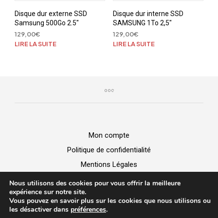
Disque dur externe SSD
Disque dur interne SSD
Samsung 500Go 2.5″
SAMSUNG 1To 2,5″
129,00
€
129,00
€
LIRE LA SUITE
LIRE LA SUITE
Mon compte
Politique de confidentialité
Mentions Légales
GGV
Nous utilisons des cookies pour vous offrir la meilleure
expérience sur notre site.
Vous pouvez en savoir plus sur les cookies que nous utilisons ou
BUZZ MICRO -
Vente de matériel
|
Dépannage Informatique
|
les désactiver dans
préférences
.
Création de site web