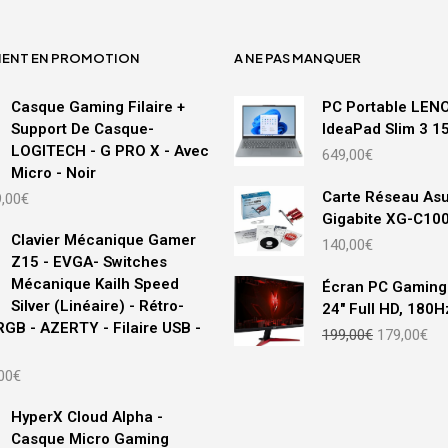
MENT EN PROMOTION
A NE PAS MANQUER
Casque Gaming Filaire +
PC Portable LEN
Support De Casque-
IdeaPad Slim 3 
LOGITECH - G PRO X - Avec
649,00
€
Micro - Noir
Le
Carte Réseau As
,00
€
prix
Gigabite XG-C10
ial
actuel
Clavier Mécanique Gamer
140,00
€
t :
est :
Z15 - EVGA- Switches
,00€.
109,00€.
Mécanique Kailh Speed
Écran PC Gaming 
Silver (Linéaire) - Rétro-
24" Full HD, 180
RGB - AZERTY - Filaire USB -
Le
Le
199,00
€
179,00
€
prix
pri
initial
act
Le
00
€
était :
est
prix
199,00€.
179
ial
actuel
HyperX Cloud Alpha -
t :
est :
Casque Micro Gaming