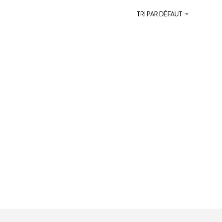
E
R
TRI PAR DÉFAUT
E
S
T
V
I
D
E
.