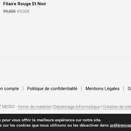
,00€.
99,00€.
Filaire Rouge Et Noir
Le
Le
99,00
€
69,00
€
prix
prix
initial
actuel
était :
est :
99,00€.
69,00€.
n compte
Politique de confidentialité
Mentions Légales
G
 MICRO -
Vente de matériel
|
Dépannage Informatique
|
Création de sit
pour vous offrir la meilleure expérience sur notre site.
s sur les cookies que nous utilisons ou les désactiver dans
préférence