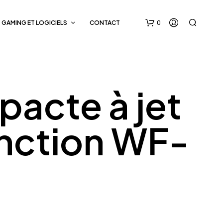
0
GAMING ET LOGICIELS
CONTACT
acte à jet
onction WF-
V
O
T
R
E
P
A
N
I