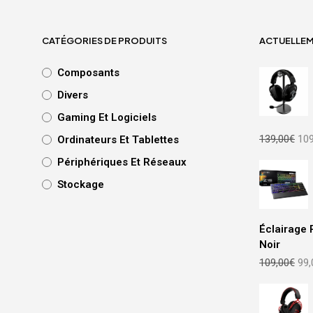
CATÉGORIES DE PRODUITS
ACTUELLE
Composants
Divers
Gaming Et Logiciels
Le
139,00
€
109
Ordinateurs Et Tablettes
prix
Périphériques Et Réseaux
init
étai
Stockage
139
Éclairage 
Noir
Le
109,00
€
99,
prix
init
étai