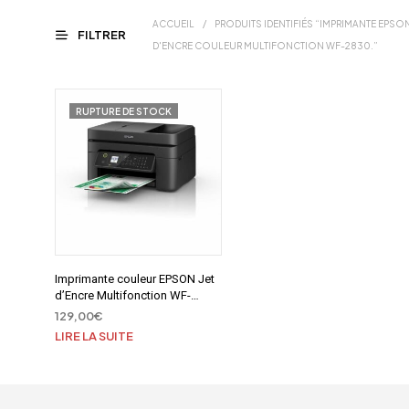
ACCUEIL
/
PRODUITS IDENTIFIÉS “IMPRIMANTE EPSO
FILTRER
D'ENCRE COULEUR MULTIFONCTION WF-2830.”
RUPTURE DE STOCK
Imprimante couleur EPSON Jet
d’Encre Multifonction WF-
2845DWF
129,00
€
LIRE LA SUITE