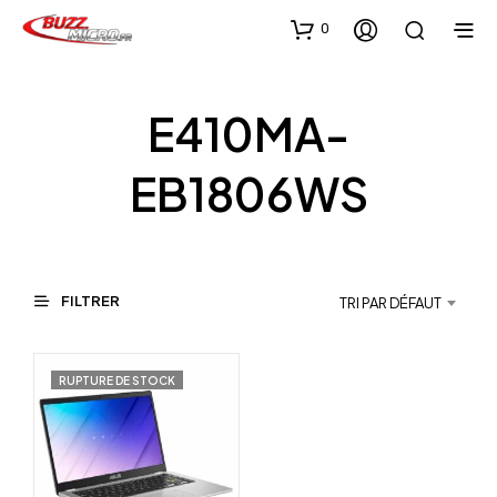
0
E410MA-
EB1806WS
FILTRER
TRI PAR DÉFAUT
RUPTURE DE STOCK