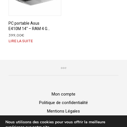
PC portable Asus
E410M 14″ – RAM 4 Go
– Stockage SSD 128 Go
399,00
€
– Intel Pentium N5030
LIRE LA SUITE
Mon compte
Politique de confidentialité
Mentions Légales
GGV
Nous utilisons des cookies pour vous offrir la meilleure