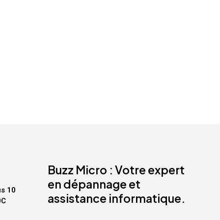
E
R
E
S
T
V
I
D
E
.
Buzz Micro : Votre expert
en dépannage et
us 10
assistance informatique.
0C