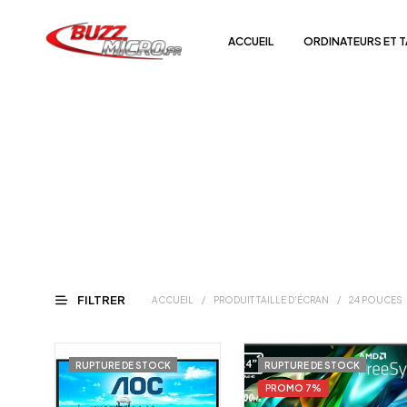
ACCUEIL
ORDINATEURS ET 
FILTRER
ACCUEIL
/
PRODUIT TAILLE D'ÉCRAN
/
24 POUCES
RUPTURE DE STOCK
RUPTURE DE STOCK
PROMO 7%