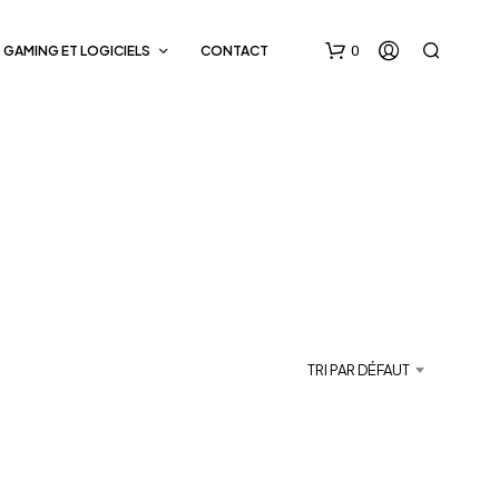
0
GAMING ET LOGICIELS
CONTACT
V
O
T
TRI PAR DÉFAUT
R
E
P
A
N
I