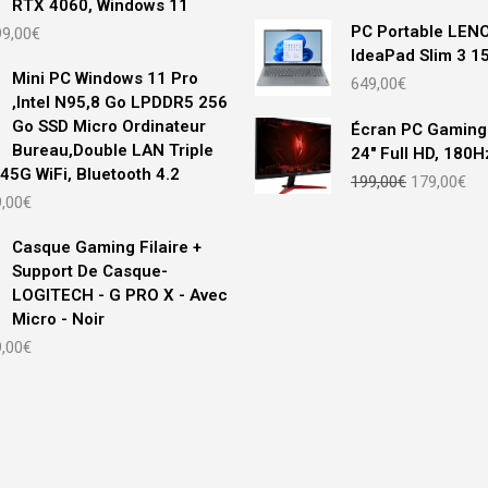
RTX 4060, Windows 11
e
Le
PC Portable LEN
99,00
€
ix
prix
IdeaPad Slim 3 
tial
actuel
Mini PC Windows 11 Pro
649,00
€
ait :
est :
,Intel N95,8 Go LPDDR5 256
99,00€.
899,00€.
Go SSD Micro Ordinateur
Écran PC Gaming 
Bureau,Double LAN Triple
24" Full HD, 180
45G WiFi, Bluetooth 4.2
Le
Le
199,00
€
179,00
€
Le
prix
pri
,00
€
prix
initial
act
ial
actuel
était :
est
Casque Gaming Filaire +
t :
est :
199,00€.
179
Support De Casque-
,00€.
299,00€.
LOGITECH - G PRO X - Avec
Micro - Noir
Le
,00
€
prix
ial
actuel
t :
est :
,00€.
109,00€.