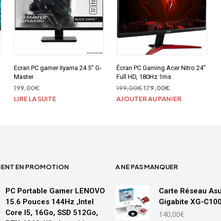
Ecran PC gamer IIyama 24.5″ G-
Écran PC Gaming Acer Nitro 24″
Master
Full HD, 180Hz 1ms
Le
Le
199,00
€
199,00
€
179,00
€
prix
prix
LIRE LA SUITE
AJOUTER AU PANIER
initial
actuel
était :
est :
199,00€.
179,00€.
MENT EN PROMOTION
A NE PAS MANQUER
PC Portable Gamer LENOVO
Carte Réseau As
15.6 Pouces 144Hz ,Intel
Gigabite XG-C10
Core I5, 16Go, SSD 512Go,
140,00
€