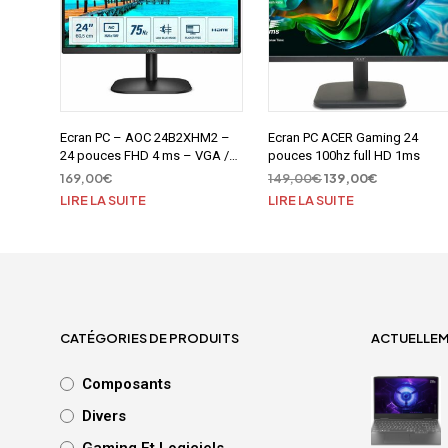
Ecran PC – AOC 24B2XHM2 –
Ecran PC ACER Gaming 24
24 pouces FHD 4 ms – VGA /
pouces 100hz full HD 1ms
HDMI 1.4
Le
Le
169,00
€
149,00
€
139,00
€
prix
prix
LIRE LA SUITE
LIRE LA SUITE
initial
actuel
était :
est :
149,00€.
139,00€.
CATÉGORIES DE PRODUITS
ACTUELLE
Composants
Divers