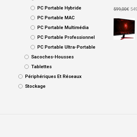
Le
PC Portable Hybride
599,00
€
549
prix
PC Portable MAC
init
étai
PC Portable Multimédia
599
PC Portable Professionnel
PC Portable Ultra-Portable
Sacoches-Housses
Tablettes
Périphériques Et Réseaux
Stockage