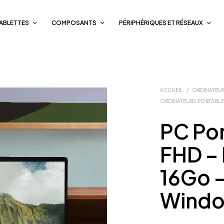
TABLETTES
COMPOSANTS
PÉRIPHÉRIQUES ET RÉSEAUX
ACCUEIL
/
ORDINATEUR
ORDINATEURS PORTABL
PC Por
FHD –
16Go 
Windo