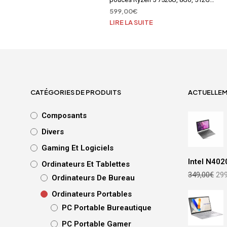
W11
599,00
€
LIRE LA SUITE
CATÉGORIES DE PRODUITS
ACTUELLE
Composants
Divers
Gaming Et Logiciels
Intel N402
Ordinateurs Et Tablettes
Le
349,00
€
299
Ordinateurs De Bureau
prix
init
Ordinateurs Portables
étai
PC Portable Bureautique
349
PC Portable Gamer