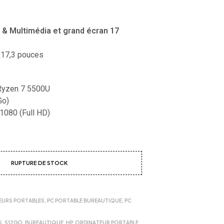
E
R
E
& Multimédia et grand écran 17
S
T
V
 17,3 pouces
I
D
E
yzen 7 5500U
.
Go)
1080 (Full HD)
RUPTURE DE STOCK
EURS PORTABLES
,
PC PORTABLE BUREAUTIQUE
,
PC
S
,
512GO
,
BUREAUTIQUE
,
HP
,
ORDINATEUR PORTABLE
,