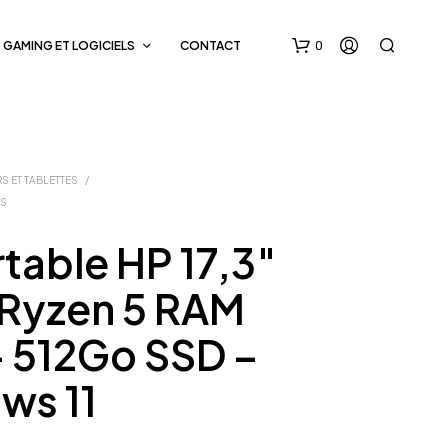
0
GAMING ET LOGICIELS
CONTACT
S ET TABLETTES
/
ES
table HP 17,3″
V
 Ryzen 5 RAM
O
T
– 512Go SSD –
R
E
P
ws 11
A
N
I