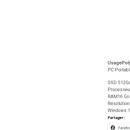
UsagePoly
PC Portabl
SSD 512G
Processeu
RAM16 Go (
Résolution
Windows 
Partager :
Faceb