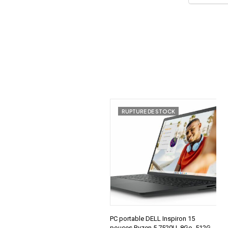
RUPTURE DE STOCK
PC portable DELL Inspiron 15
pouces Ryzen 5 7520U, 8Go, 512Go,