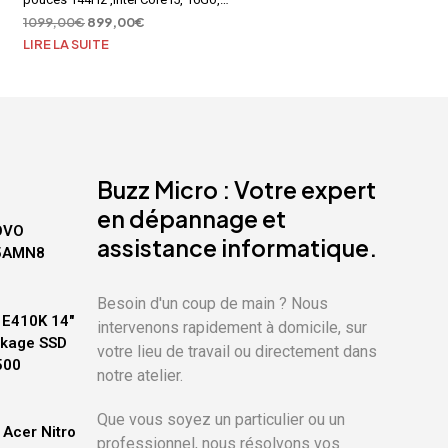
SSD 512Go, RTX 4060, Windows 11
Le
Le
1099,00
€
899,00
€
prix
prix
LIRE LA SUITE
initial
actuel
était :
est :
1099,00€.
899,00€.
Buzz Micro : Votre expert
en dépannage et
OVO
assistance informatique.
15AMN8
Besoin d'un coup de main ? Nous
 E410K 14"
intervenons rapidement à domicile, sur
ckage SSD
votre lieu de travail ou directement dans
500
notre atelier.
Que vous soyez un particulier ou un
Acer Nitro
professionnel, nous résolvons vos