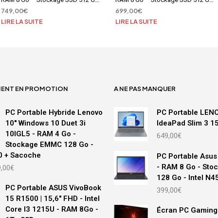
– Intel Core i5 1035G1
– Ryzen 7 3700U
749,00
€
699,00
€
LIRE LA SUITE
LIRE LA SUITE
MENT EN PROMOTION
A NE PAS MANQUER
PC Portable Hybride Lenovo
PC Portable LEN
10" Windows 10 Duet 3i
IdeaPad Slim 3 
10IGL5 - RAM 4 Go -
649,00
€
Stockage EMMC 128 Go -
0 + Sacoche
PC Portable Asus
Le
- RAM 8 Go - Sto
,00
€
prix
128 Go - Intel N4
ial
actuel
PC Portable ASUS VivoBook
399,00
€
t :
est :
15 R1500 | 15,6" FHD - Intel
,00€.
299,00€.
Core I3 1215U - RAM 8Go -
Écran PC Gaming 