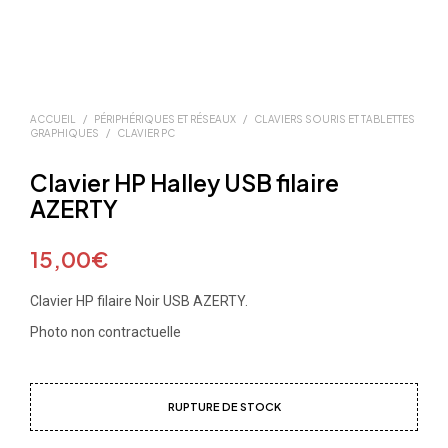
ACCUEIL
/
PÉRIPHÉRIQUES ET RÉSEAUX
/
CLAVIERS SOURIS ET TABLETTES
GRAPHIQUES
/
CLAVIER PC
Clavier HP Halley USB filaire
AZERTY
15,00
€
Clavier HP filaire Noir USB AZERTY.
Photo non contractuelle
RUPTURE DE STOCK