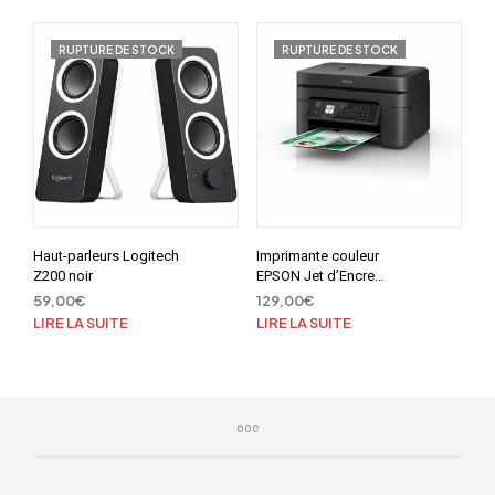
RUPTURE DE STOCK
RUPTURE DE STOCK
Haut-parleurs Logitech
Imprimante couleur
Z200 noir
EPSON Jet d’Encre
Multifonction WF-
59,00
€
129,00
€
2845DWF
LIRE LA SUITE
LIRE LA SUITE