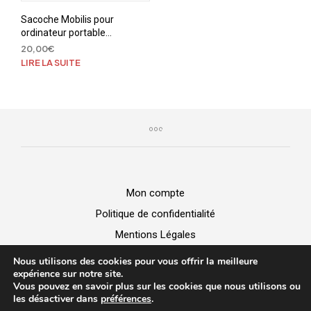
Sacoche Mobilis pour
ordinateur portable
jusqu’à 16″
20,00
€
LIRE LA SUITE
Mon compte
Politique de confidentialité
Mentions Légales
GGV
Nous utilisons des cookies pour vous offrir la meilleure
expérience sur notre site.
Vous pouvez en savoir plus sur les cookies que nous utilisons ou
BUZZ MICRO -
Vente de matériel
|
Dépannage Informatique
|
les désactiver dans
préférences
.
Création de site web