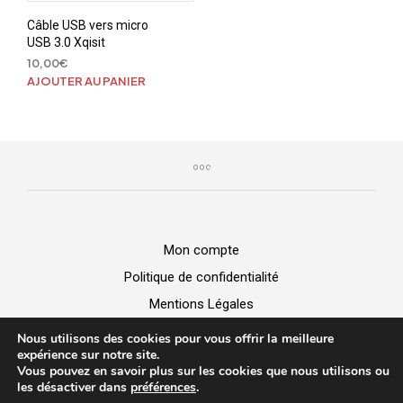
Câble USB vers micro
USB 3.0 Xqisit
10,00
€
AJOUTER AU PANIER
Mon compte
Politique de confidentialité
Mentions Légales
GGV
Nous utilisons des cookies pour vous offrir la meilleure
expérience sur notre site.
Vous pouvez en savoir plus sur les cookies que nous utilisons ou
BUZZ MICRO -
Vente de matériel
|
Dépannage Informatique
|
les désactiver dans
préférences
.
Création de site web